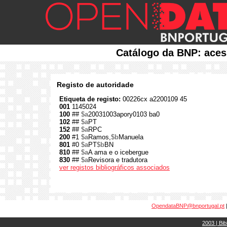
Catálogo da BNP: aces
Registo de autoridade
Etiqueta de registo:
00226cx a2200109 45
001
1145024
100
##
$a
20031003apory0103 ba0
102
##
$a
PT
152
##
$a
RPC
200
#1
$a
Ramos,
$b
Manuela
801
#0
$a
PT
$b
BN
810
##
$a
A ama e o icebergue
830
##
$a
Revisora e tradutora
ver registos bibliográficos associados
OpendataBNP@bnportugal.pt
2003 | Bib