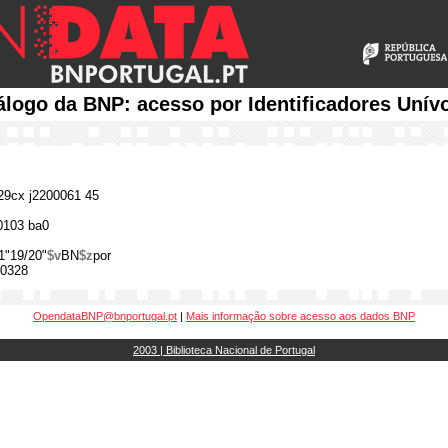
álogo da BNP: acesso por Identificadores Unív
9cx j2200061 45
0103 ba0
1"19/20"
$v
BN
$z
por
0328
OpendataBNP@bnportugal.pt
|
Mais informação sobre acesso aos dados BNP
2003 | Biblioteca Nacional de Portugal