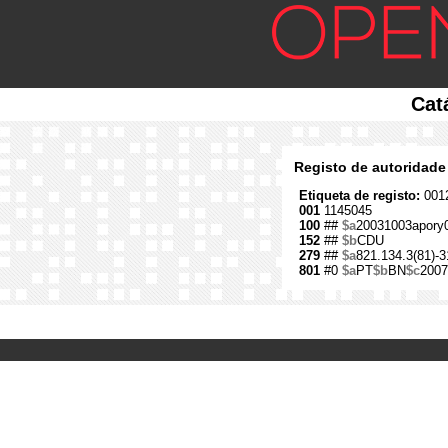
Cat
Registo de autoridade
Etiqueta de registo:
0012
001
1145045
100
##
$a
20031003apory
152
##
$b
CDU
279
##
$a
821.134.3(81)-3
801
#0
$a
PT
$b
BN
$c
2007