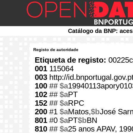
Catálogo da BNP: aces
Registo de autoridade
Etiqueta de registo:
00225c
001
115064
003
http://id.bnportugal.gov.
100
##
$a
19940113apory010
102
##
$a
PT
152
##
$a
RPC
200
#1
$a
Matos,
$b
José Sar
801
#0
$a
PT
$b
BN
810
##
$a
25 anos APAV, 199