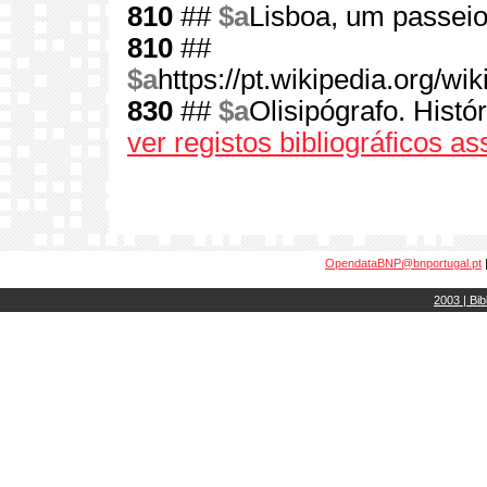
810
##
$a
Lisboa, um passeio
810
##
$a
https://pt.wikipedia.org
830
##
$a
Olisipógrafo. Histór
ver registos bibliográficos a
OpendataBNP@bnportugal.pt
2003 | Bib