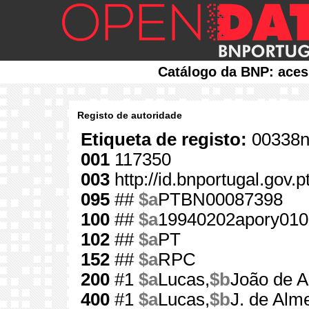
Catálogo da BNP: aces
Registo de autoridade
Etiqueta de registo:
00338n
001
117350
003
http://id.bnportugal.gov.
095
##
$a
PTBN00087398
100
##
$a
19940202apory010
102
##
$a
PT
152
##
$a
RPC
200
#1
$a
Lucas,
$b
João de A
400
#1
$a
Lucas,
$b
J. de Alm