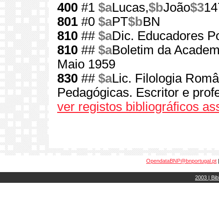
400
#1
$a
Lucas,
$b
João
$3
14
801
#0
$a
PT
$b
BN
810
##
$a
Dic. Educadores Po
810
##
$a
Boletim da Academi
Maio 1959
830
##
$a
Lic. Filologia Rom
Pedagógicas. Escritor e profe
ver registos bibliográficos a
OpendataBNP@bnportugal.pt
2003 | Bib