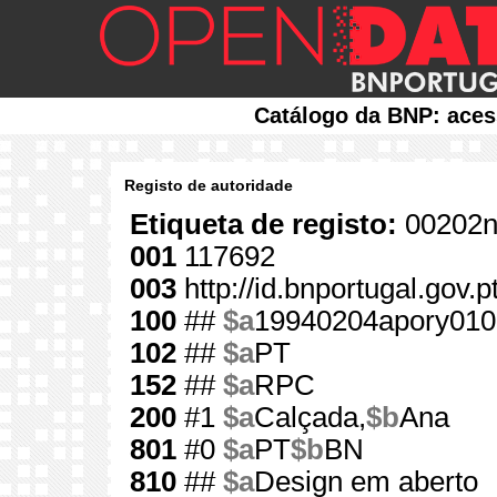
Catálogo da BNP: aces
Registo de autoridade
Etiqueta de registo:
00202n
001
117692
003
http://id.bnportugal.gov.
100
##
$a
19940204apory010
102
##
$a
PT
152
##
$a
RPC
200
#1
$a
Calçada,
$b
Ana
801
#0
$a
PT
$b
BN
810
##
$a
Design em aberto