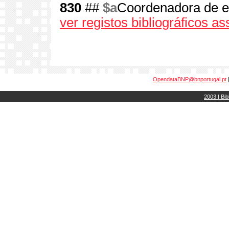
830
##
$a
Coordenadora de e
ver registos bibliográficos a
OpendataBNP@bnportugal.pt
2003 | Bib