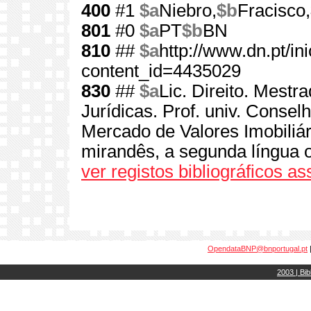
400
#1
$a
Niebro,
$b
Fracisco,
801
#0
$a
PT
$b
BN
810
##
$a
http://www.dn.pt/ini
content_id=4435029
830
##
$a
Lic. Direito. Mest
Jurídicas. Prof. univ. Conse
Mercado de Valores Imobiliári
mirandês, a segunda língua of
ver registos bibliográficos a
OpendataBNP@bnportugal.pt
2003 | Bib