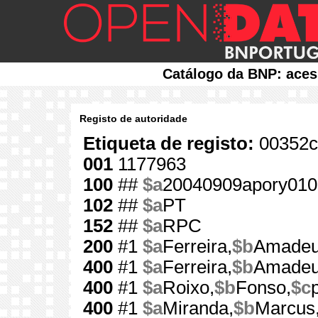
Catálogo da BNP: aces
Registo de autoridade
Etiqueta de registo:
00352c
001
1177963
100
##
$a
20040909apory010
102
##
$a
PT
152
##
$a
RPC
200
#1
$a
Ferreira,
$b
Amadeu
400
#1
$a
Ferreira,
$b
Amade
400
#1
$a
Roixo,
$b
Fonso,
$c
400
#1
$a
Miranda,
$b
Marcus