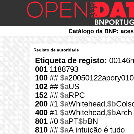
Catálogo da BNP: aces
Registo de autoridade
Etiqueta de registo:
00146n
001
1188793
100
##
$a
20050122apory010
102
##
$a
US
152
##
$a
RPC
200
#1
$a
Whitehead,
$b
Cols
400
#1
$a
Whitehead,
$b
Arch
801
#0
$a
PT
$b
BN
810
##
$a
A intuição é tudo