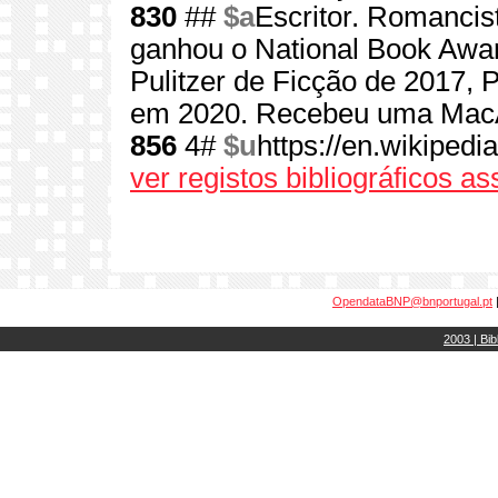
830
##
$a
Escritor. Romancis
ganhou o National Book Awar
Pulitzer de Ficção de 2017, 
em 2020. Recebeu uma MacA
856
4#
$u
https://en.wikiped
ver registos bibliográficos a
OpendataBNP@bnportugal.pt
2003 | Bib