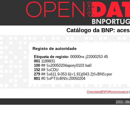
Catálogo da BNP: aces
Registo de autoridade
Etiqueta de registo:
00000nx j22000253 45
001
1189931
100
##
$a
20050204apory0103 ba0
152
##
$a
CDU
279
##
$a
611.9-053.6(=1.81)(043.2)
$v
BN
$z
por
801
#0
$a
PT
$b
BN
$c
20050204
OpendataBNP@bnportugal.pt
2003 | Bib