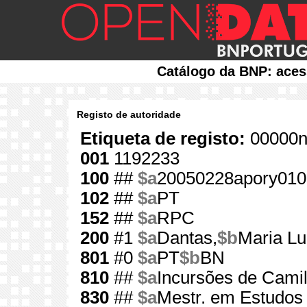
Catálogo da BNP: aces
Registo de autoridade
Etiqueta de registo:
00000n
001
1192233
100
##
$a
20050228apory010
102
##
$a
PT
152
##
$a
RPC
200
#1
$a
Dantas,
$b
Maria Lu
801
#0
$a
PT
$b
BN
810
##
$a
Incursões de Camil
830
##
$a
Mestr. em Estudos 