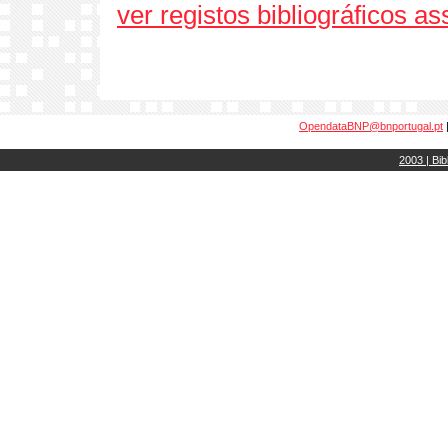
ver registos bibliográficos a
OpendataBNP@bnportugal.pt
2003 | Bib