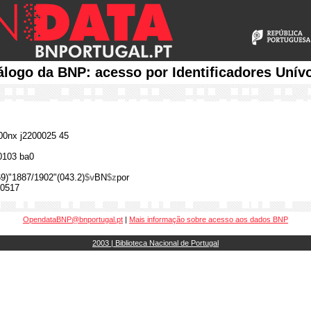
álogo da BNP: acesso por Identificadores Unív
0nx j2200025 45
0103 ba0
9)"1887/1902"(043.2)
$v
BN
$z
por
0517
OpendataBNP@bnportugal.pt
|
Mais informação sobre acesso aos dados BNP
2003 | Biblioteca Nacional de Portugal