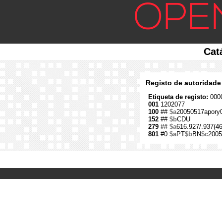
Cat
Registo de autoridade
Etiqueta de registo:
0000
001
1202077
100
##
$a
20050517apory
152
##
$b
CDU
279
##
$a
616.927/.937(46
801
#0
$a
PT
$b
BN
$c
2005