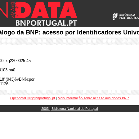
álogo da BNP: acesso por Identificadores Unív
0cx j2200025 45
0103 ba0
18"(043)
$v
BN
$z
por
1126
OpendataBNP@bnportugal.pt
|
Mais informação sobre acesso aos dados BNP
2003 | Biblioteca Nacional de Portugal