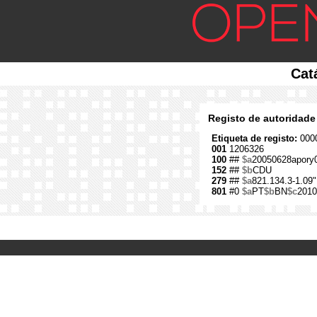
Cat
Registo de autoridade
Etiqueta de registo:
0000
001
1206326
100
##
$a
20050628apory
152
##
$b
CDU
279
##
$a
821.134.3-1.09"
801
#0
$a
PT
$b
BN
$c
2010