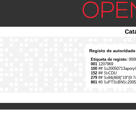
Cat
Registo de autoridade
Etiqueta de registo:
0000
001
1207969
100
##
$a
20050713apory
152
##
$b
CDU
279
##
$a
94(469)"19"(0:7
801
#0
$a
PT
$b
BN
$c
2005