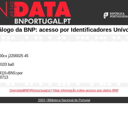
álogo da BNP: acesso por Identificadores Unív
0cx j2200025 45
0103 ba0
41)
$v
BN
$z
por
0713
OpendataBNP@bnportugal.pt
|
Mais informação sobre acesso aos dados BNP
2003 | Biblioteca Nacional de Portugal