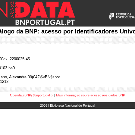
álogo da BNP: acesso por Identificadores Unív
0cx j2200025 45
0103 ba0
lano, Alexandre.09(042)
$v
BN
$z
por
1212
OpendataBNP@bnportugal.pt
|
Mais informação sobre acesso aos dados BNP
2003 | Biblioteca Nacional de Portugal