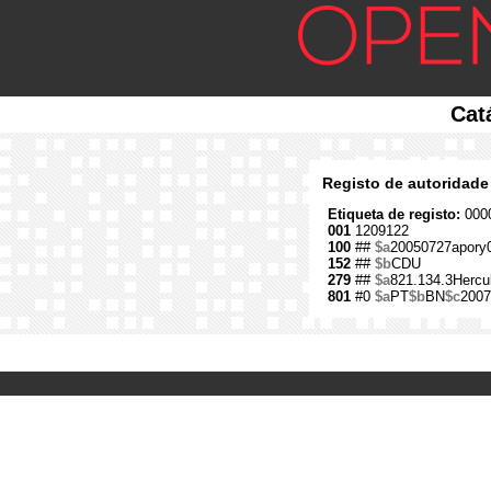
Cat
Registo de autoridade
Etiqueta de registo:
0000
001
1209122
100
##
$a
20050727apory
152
##
$b
CDU
279
##
$a
821.134.3Hercu
801
#0
$a
PT
$b
BN
$c
2007