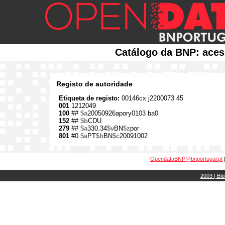
Catálogo da BNP: aces
Registo de autoridade
Etiqueta de registo:
00146cx j2200073 45
001
1212049
100
##
$a
20050926apory0103 ba0
152
##
$b
CDU
279
##
$a
330.34
$v
BN
$z
por
801
#0
$a
PT
$b
BN
$c
20091002
OpendataBNP@bnportugal.pt
2003 | Bib