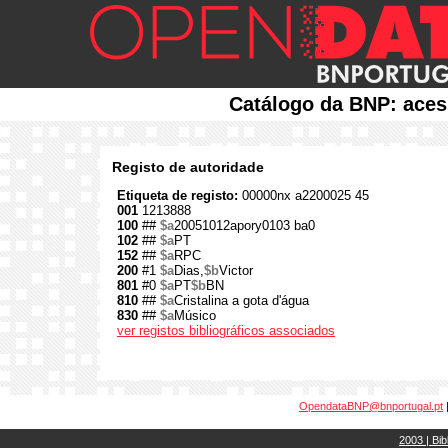
Catálogo da BNP: aces
Registo de autoridade
Etiqueta de registo:
00000nx a2200025 45
001
1213888
100
##
$a
20051012apory0103 ba0
102
##
$a
PT
152
##
$a
RPC
200
#1
$a
Dias,
$b
Victor
801
#0
$a
PT
$b
BN
810
##
$a
Cristalina a gota d'água
830
##
$a
Músico
ver registos bibliográficos associados
OpendataBNP@bnportugal.pt
2003 | Bib