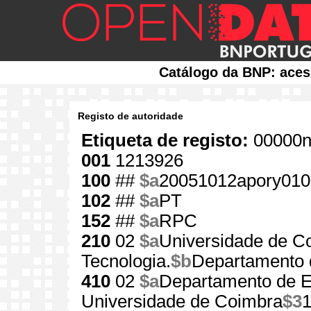
Catálogo da BNP: aces
Registo de autoridade
Etiqueta de registo:
00000n
001
1213926
100
##
$a
20051012apory010
102
##
$a
PT
152
##
$a
RPC
210
02
$a
Universidade de C
Tecnologia.
$b
Departamento 
410
02
$a
Departamento de E
Universidade de Coimbra
$3