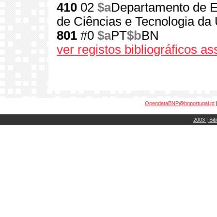
410
02
$a
Departamento de E
de Ciências e Tecnologia da
801
#0
$a
PT
$b
BN
ver registos bibliográficos a
OpendataBNP@bnportugal.pt
2003 | Bib