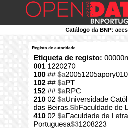
Catálogo da BNP: aces
Registo de autoridade
Etiqueta de registo:
00000n
001
1220270
100
##
$a
20051205apory010
102
##
$a
PT
152
##
$a
RPC
210
02
$a
Universidade Catól
das Beiras.
$b
Faculdade de L
410
02
$a
Faculdade de Letra
Portuguesa
$3
1208223