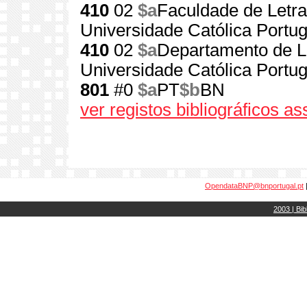
410
02
$a
Faculdade de Letra
Universidade Católica Portu
410
02
$a
Departamento de Le
Universidade Católica Portu
801
#0
$a
PT
$b
BN
ver registos bibliográficos a
OpendataBNP@bnportugal.pt
2003 | Bib