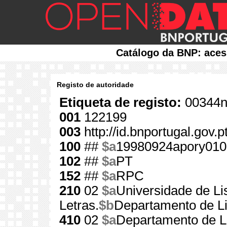
Catálogo da BNP: aces
Registo de autoridade
Etiqueta de registo:
00344n
001
122199
003
http://id.bnportugal.gov.
100
##
$a
19980924apory010
102
##
$a
PT
152
##
$a
RPC
210
02
$a
Universidade de Li
Letras.
$b
Departamento de L
410
02
$a
Departamento de L