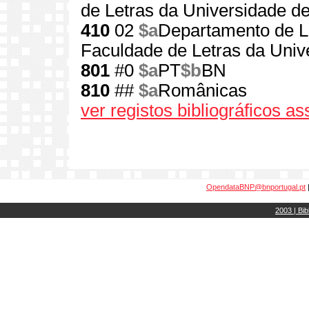
de Letras da Universidade d
410
02
$a
Departamento de L
Faculdade de Letras da Univ
801
#0
$a
PT
$b
BN
810
##
$a
Românicas
ver registos bibliográficos a
OpendataBNP@bnportugal.pt
2003 | Bib