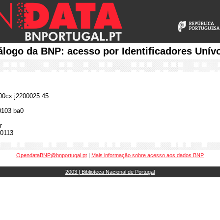
álogo da BNP: acesso por Identificadores Unív
0cx j2200025 45
0103 ba0
r
0113
OpendataBNP@bnportugal.pt
|
Mais informação sobre acesso aos dados BNP
2003 | Biblioteca Nacional de Portugal