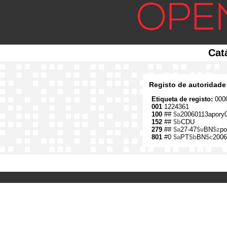
Cat
Registo de autoridade
Etiqueta de registo:
0000
001
1224361
100
##
$a
20060113apory
152
##
$b
CDU
279
##
$a
27-47
$v
BN
$z
po
801
#0
$a
PT
$b
BN
$c
2006