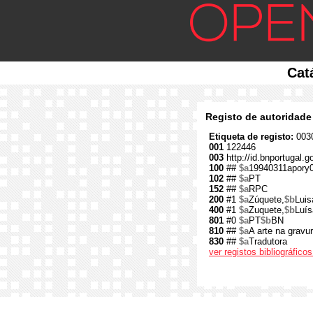
Cat
Registo de autoridade
Etiqueta de registo:
0030
001
122446
003
http://id.bnportugal.
100
##
$a
19940311apory
102
##
$a
PT
152
##
$a
RPC
200
#1
$a
Zúquete,
$b
Luis
400
#1
$a
Zuquete,
$b
Luís
801
#0
$a
PT
$b
BN
810
##
$a
A arte na gravu
830
##
$a
Tradutora
ver registos bibliográfic