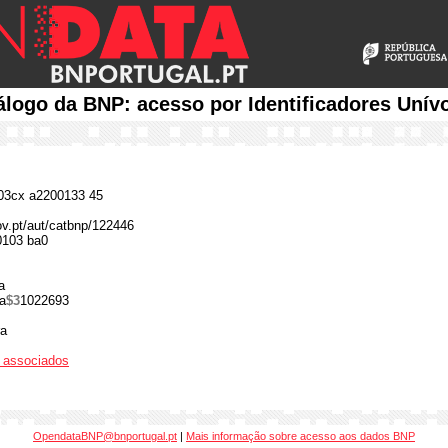
álogo da BNP: acesso por Identificadores Unív
3cx a2200133 45
gov.pt/aut/catbnp/122446
0103 ba0
a
a
$3
1022693
ra
os associados
OpendataBNP@bnportugal.pt
|
Mais informação sobre acesso aos dados BNP