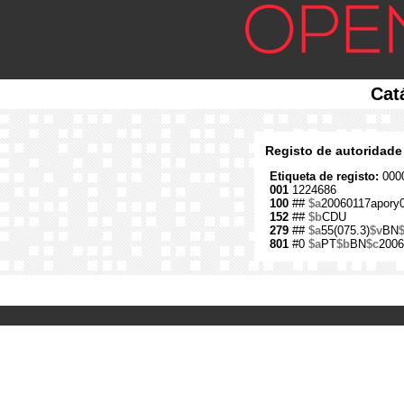
Cat
Registo de autoridade
Etiqueta de registo:
0000
001
1224686
100
##
$a
20060117apory
152
##
$b
CDU
279
##
$a
55(075.3)
$v
BN
801
#0
$a
PT
$b
BN
$c
2006