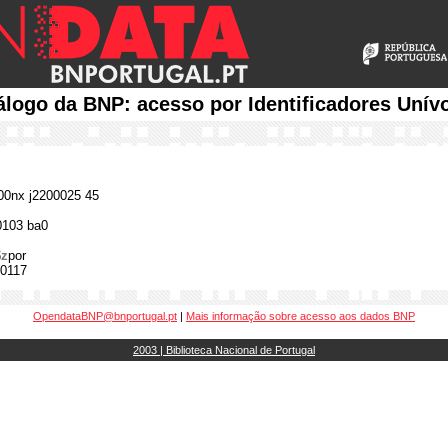
álogo da BNP: acesso por Identificadores Unív
0nx j2200025 45
0103 ba0
$z
por
0117
OpendataBNP@bnportugal.pt
|
Mais informação sobre acesso aos dados BNP
2003 | Biblioteca Nacional de Portugal