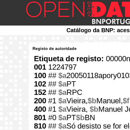
Catálogo da BNP: aces
Registo de autoridade
Etiqueta de registo:
00000n
001
1224797
100
##
$a
20050118apory010
102
##
$a
PT
152
##
$a
RPC
200
#1
$a
Vieira,
$b
Manuel,
$f
400
#1
$a
Vieira,
$b
Manuel J
801
#0
$a
PT
$b
BN
810
##
$a
Só desisto se for el