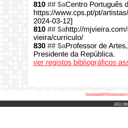
810
##
$a
Centro Português de
https://www.cps.pt/pt/artista
2024-03-12]
810
##
$a
http://mjvieira.com
vieira/curriculo/
830
##
$a
Professor de Artes, 
Presidente da República.
ver registos bibliográficos a
OpendataBNP@bnportugal.pt
2003 | Bib