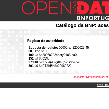
Catálogo da BNP: aces
Registo de autoridade
Etiqueta de registo:
00000nx j2200025 45
001
1228918
100
##
$a
20060222apory0103 ba0
152
##
$b
CDU
279
##
$a
377.4(469)(043)
$v
BN
$z
por
801
#0
$a
PT
$b
BN
$c
20060222
OpendataBNP@bnportugal.pt
2003 | Bib