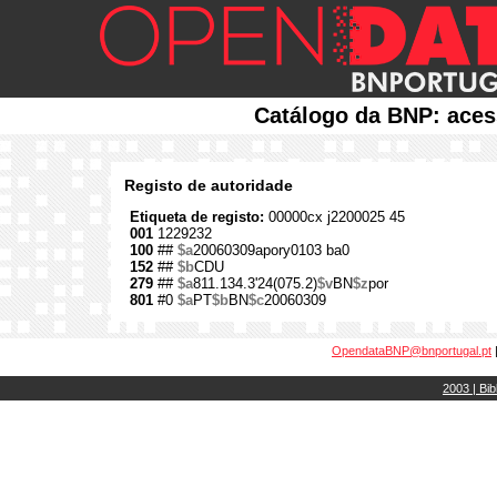
Catálogo da BNP: aces
Registo de autoridade
Etiqueta de registo:
00000cx j2200025 45
001
1229232
100
##
$a
20060309apory0103 ba0
152
##
$b
CDU
279
##
$a
811.134.3'24(075.2)
$v
BN
$z
por
801
#0
$a
PT
$b
BN
$c
20060309
OpendataBNP@bnportugal.pt
2003 | Bib