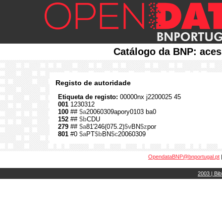
Catálogo da BNP: aces
Registo de autoridade
Etiqueta de registo:
00000nx j2200025 45
001
1230312
100
##
$a
20060309apory0103 ba0
152
##
$b
CDU
279
##
$a
81'246(075.2)
$v
BN
$z
por
801
#0
$a
PT
$b
BN
$c
20060309
OpendataBNP@bnportugal.pt
2003 | Bib