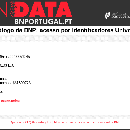
álogo da BNP: acesso por Identificadores Unív
6nx a2200073 45
0103 ba0
omes
mes da
$3
1390723
as
os associados
OpendataBNP@bnportugal.pt
|
Mais informação sobre acesso aos dados BNP