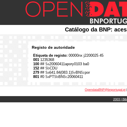
Catálogo da BNP: aces
Registo de autoridade
Etiqueta de registo:
00000nx j2200025 45
001
1235368
100
##
$a
20060411apory0103 ba0
152
##
$b
CDU
279
##
$a
641.84(083.1)
$v
BN
$z
por
801
#0
$a
PT
$b
BN
$c
20060411
OpendataBNP@bnportugal.pt
2003 | Bib