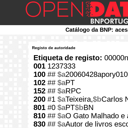
Catálogo da BNP: aces
Registo de autoridade
Etiqueta de registo:
00000n
001
1237333
100
##
$a
20060428apory010
102
##
$a
PT
152
##
$a
RPC
200
#1
$a
Teixeira,
$b
Carlos 
801
#0
$a
PT
$b
BN
810
##
$a
O Gato Malhado e 
830
##
$a
Autor de livros esc