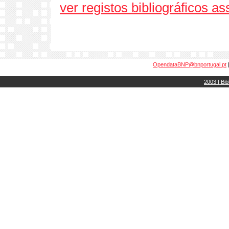
ver registos bibliográficos a
OpendataBNP@bnportugal.pt
2003 | Bib