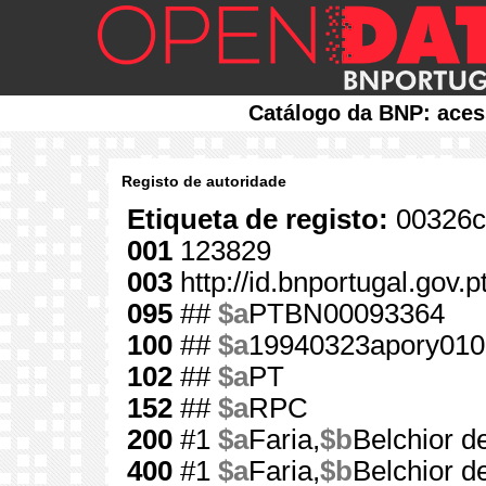
Catálogo da BNP: aces
Registo de autoridade
Etiqueta de registo:
00326c
001
123829
003
http://id.bnportugal.gov.
095
##
$a
PTBN00093364
100
##
$a
19940323apory010
102
##
$a
PT
152
##
$a
RPC
200
#1
$a
Faria,
$b
Belchior d
400
#1
$a
Faria,
$b
Belchior d