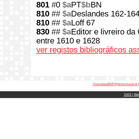
801
#0
$a
PT
$b
BN
810
##
$a
Deslandes 162-16
810
##
$a
Loff 67
830
##
$a
Editor e livreiro d
entre 1610 e 1628
ver registos bibliográficos a
OpendataBNP@bnportugal.pt
2003 | Bib