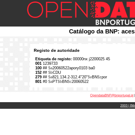
Catálogo da BNP: aces
Registo de autoridade
Etiqueta de registo:
00000nx j2200025 45
001
1239733
100
##
$a
20060522apory0103 ba0
152
##
$b
CDU
279
##
$a
821.134.2-312.4"20"
$v
BN
$z
por
801
#0
$a
PT
$b
BN
$c
20060522
OpendataBNP@bnportugal.pt
2003 | Bib