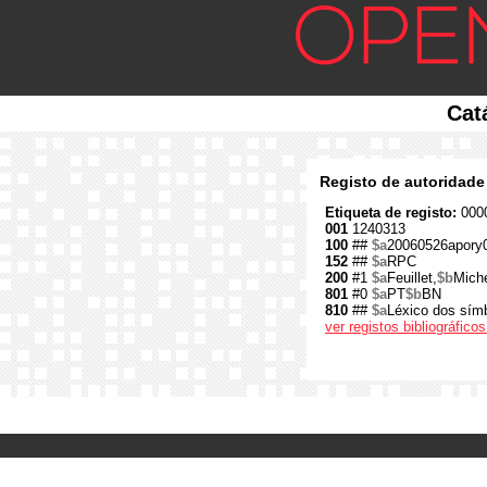
Cat
Registo de autoridade
Etiqueta de registo:
0000
001
1240313
100
##
$a
20060526apory
152
##
$a
RPC
200
#1
$a
Feuillet,
$b
Mich
801
#0
$a
PT
$b
BN
810
##
$a
Léxico dos símb
ver registos bibliográfic