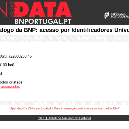
álogo da BNP: acesso por Identificadores Unív
0nx a22000253 45
0103 ba0
el
olos cristãos
os associados
OpendataBNP@bnportugal.pt
|
Mais informação sobre acesso aos dados BNP
2003 | Biblioteca Nacional de Portugal