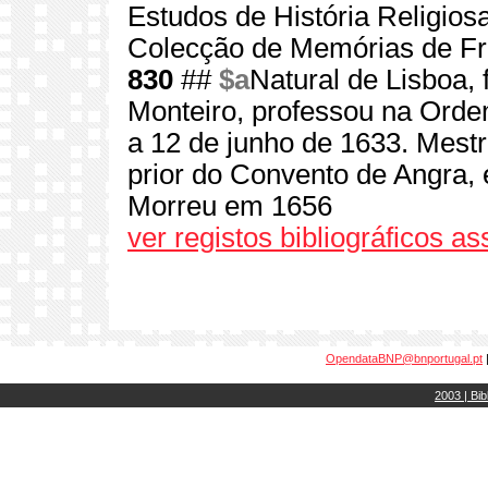
Estudos de História Religios
Colecção de Memórias de Fr
830
##
$a
Natural de Lisboa,
Monteiro, professou na Orde
a 12 de junho de 1633. Mest
prior do Convento de Angra, 
Morreu em 1656
ver registos bibliográficos a
OpendataBNP@bnportugal.pt
2003 | Bib