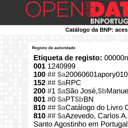
Catálogo da BNP: aces
Registo de autoridade
Etiqueta de registo:
00000n
001
1240999
100
##
$a
20060601apory010
152
##
$a
RPC
200
#1
$a
São José,
$b
Manuel
801
#0
$a
PT
$b
BN
810
##
$a
Catálogo do Livro C
810
##
$a
Azevedo, Carlos A.
Santo Agostinho em Portugal 