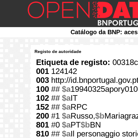
Catálogo da BNP: aces
Registo de autoridade
Etiqueta de registo:
00318c
001
124142
003
http://id.bnportugal.gov.
100
##
$a
19940325apory010
102
##
$a
IT
152
##
$a
RPC
200
#1
$a
Russo,
$b
Mariagraz
801
#0
$a
PT
$b
BN
810
##
$a
Il personaggio stor