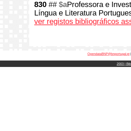
830
##
$a
Professora e Inves
Língua e Literatura Portugue
ver registos bibliográficos a
OpendataBNP@bnportugal.pt
2003 | Bib