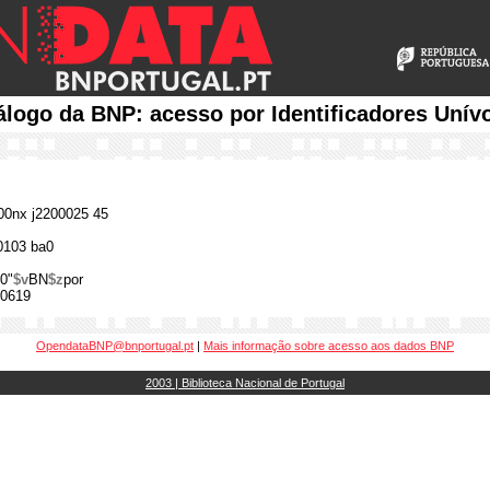
álogo da BNP: acesso por Identificadores Unív
0nx j2200025 45
0103 ba0
0"
$v
BN
$z
por
0619
OpendataBNP@bnportugal.pt
|
Mais informação sobre acesso aos dados BNP
2003 | Biblioteca Nacional de Portugal