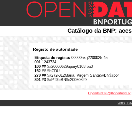
Catálogo da BNP: aces
Registo de autoridade
Etiqueta de registo:
00000nx j2200025 45
001
1243734
100
##
$a
20060629apory0103 ba0
152
##
$b
CDU
279
##
$a
272-312Maria, Virgem Santa
$v
BN
$z
por
801
#0
$a
PT
$b
BN
$c
20060629
OpendataBNP@bnportugal.pt
2003 | Bib