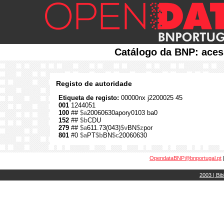
Catálogo da BNP: aces
Registo de autoridade
Etiqueta de registo:
00000nx j2200025 45
001
1244051
100
##
$a
20060630apory0103 ba0
152
##
$b
CDU
279
##
$a
611.73(043)
$v
BN
$z
por
801
#0
$a
PT
$b
BN
$c
20060630
OpendataBNP@bnportugal.pt
2003 | Bib