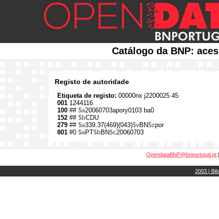
Catálogo da BNP: aces
Registo de autoridade
Etiqueta de registo:
00000nx j2200025 45
001
1244116
100
##
$a
20060703apory0103 ba0
152
##
$b
CDU
279
##
$a
339.37(469)(043)
$v
BN
$z
por
801
#0
$a
PT
$b
BN
$c
20060703
OpendataBNP@bnportugal.pt
2003 | Bib