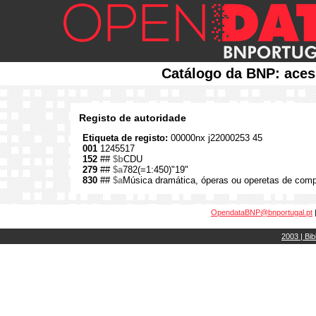
Catálogo da BNP: aces
Registo de autoridade
Etiqueta de registo:
00000nx j22000253 45
001
1245517
152
##
$b
CDU
279
##
$a
782(=1:450)"19"
830
##
$a
Música dramática, óperas ou operetas de compo
OpendataBNP@bnportugal.pt
2003 | Bib