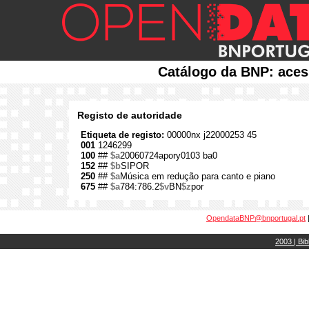
Catálogo da BNP: aces
Registo de autoridade
Etiqueta de registo:
00000nx j22000253 45
001
1246299
100
##
$a
20060724apory0103 ba0
152
##
$b
SIPOR
250
##
$a
Música em redução para canto e piano
675
##
$a
784:786.2
$v
BN
$z
por
OpendataBNP@bnportugal.pt
2003 | Bib