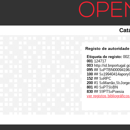
Cat
Registo de autoridade
Etiqueta de registo:
0021
001
124717
003
http://id.bnportugal.
095
##
$a
PTBN00094196
100
##
$a
19940414apory
152
##
$a
RPC
200
#1
$a
Marrão,
$b
Jorge
801
#0
$a
PT
$b
BN
830
##
$9
PT
$a
Poesia
ver registos bibliográfic