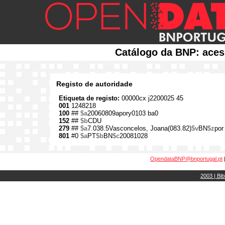
Catálogo da BNP: aces
Registo de autoridade
Etiqueta de registo:
00000cx j2200025 45
001
1248218
100
##
$a
20060809apory0103 ba0
152
##
$b
CDU
279
##
$a
7.038.5Vasconcelos, Joana(083.82)
$v
BN
$z
por
801
#0
$a
PT
$b
BN
$c
20081028
OpendataBNP@bnportugal.pt
2003 | Bib