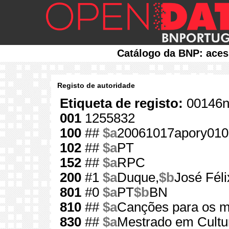
Catálogo da BNP: aces
Registo de autoridade
Etiqueta de registo:
00146n
001
1255832
100
##
$a
20061017apory010
102
##
$a
PT
152
##
$a
RPC
200
#1
$a
Duque,
$b
José Féli
801
#0
$a
PT
$b
BN
810
##
$a
Canções para os m
830
##
$a
Mestrado em Cultur