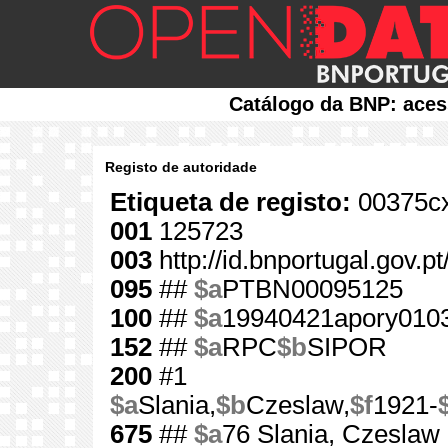
Catálogo da BNP: aces
Registo de autoridade
Etiqueta de registo:
00375cx
001
125723
003
http://id.bnportugal.gov.p
095
##
$a
PTBN00095125
100
##
$a
19940421apory010
152
##
$a
RPC
$b
SIPOR
200
#1
$a
Slania,
$b
Czeslaw,
$f
1921-
675
##
$a
76 Slania, Czeslaw 