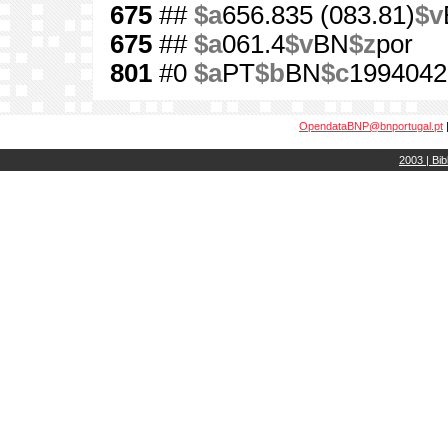
675
##
$a
656.835 (083.81)
$v
675
##
$a
061.4
$v
BN
$z
por
801
#0
$a
PT
$b
BN
$c
1994042
OpendataBNP@bnportugal.pt
2003 | Bib