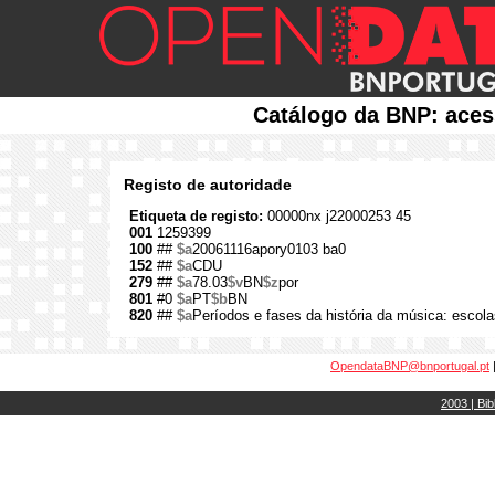
Catálogo da BNP: aces
Registo de autoridade
Etiqueta de registo:
00000nx j22000253 45
001
1259399
100
##
$a
20061116apory0103 ba0
152
##
$a
CDU
279
##
$a
78.03
$v
BN
$z
por
801
#0
$a
PT
$b
BN
820
##
$a
Períodos e fases da história da música: escolas
OpendataBNP@bnportugal.pt
2003 | Bib