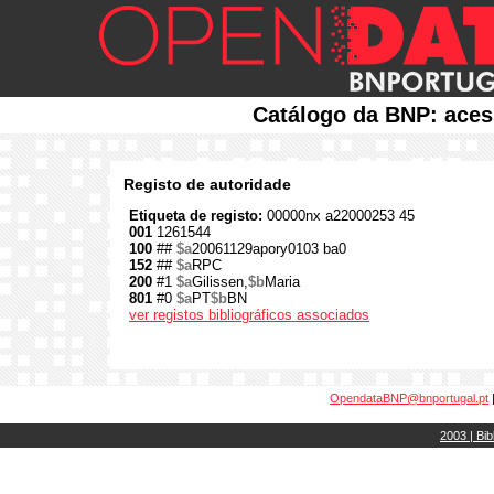
Catálogo da BNP: aces
Registo de autoridade
Etiqueta de registo:
00000nx a22000253 45
001
1261544
100
##
$a
20061129apory0103 ba0
152
##
$a
RPC
200
#1
$a
Gilissen,
$b
Maria
801
#0
$a
PT
$b
BN
ver registos bibliográficos associados
OpendataBNP@bnportugal.pt
2003 | Bib