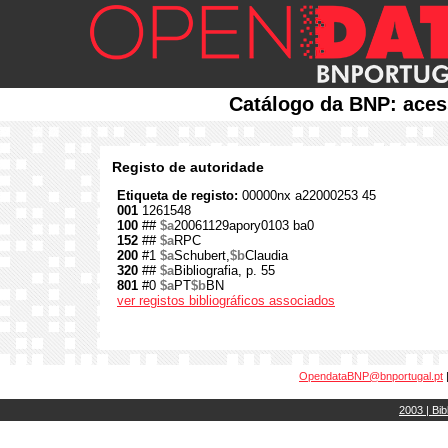
Catálogo da BNP: aces
Registo de autoridade
Etiqueta de registo:
00000nx a22000253 45
001
1261548
100
##
$a
20061129apory0103 ba0
152
##
$a
RPC
200
#1
$a
Schubert,
$b
Claudia
320
##
$a
Bibliografia, p. 55
801
#0
$a
PT
$b
BN
ver registos bibliográficos associados
OpendataBNP@bnportugal.pt
2003 | Bib