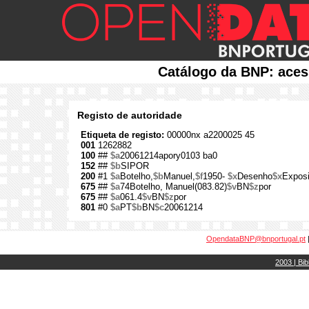
Catálogo da BNP: aces
Registo de autoridade
Etiqueta de registo:
00000nx a2200025 45
001
1262882
100
##
$a
20061214apory0103 ba0
152
##
$b
SIPOR
200
#1
$a
Botelho,
$b
Manuel,
$f
1950-
$x
Desenho
$x
Expos
675
##
$a
74Botelho, Manuel(083.82)
$v
BN
$z
por
675
##
$a
061.4
$v
BN
$z
por
801
#0
$a
PT
$b
BN
$c
20061214
OpendataBNP@bnportugal.pt
2003 | Bib