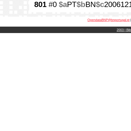
801
#0
$a
PT
$b
BN
$c
200612
OpendataBNP@bnportugal.pt
2003 | Bib