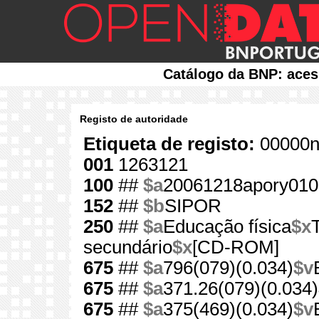
Catálogo da BNP: aces
Registo de autoridade
Etiqueta de registo:
00000n
001
1263121
100
##
$a
20061218apory010
152
##
$b
SIPOR
250
##
$a
Educação física
$x
secundário
$x
[CD-ROM]
675
##
$a
796(079)(0.034)
$v
675
##
$a
371.26(079)(0.034)
675
##
$a
375(469)(0.034)
$v