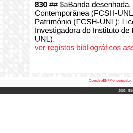
830
##
$a
Banda desenhada. C
Contemporânea (FCSH-UNL);
Património (FCSH-UNL); Lice
Investigadora do Instituto 
UNL).
ver registos bibliográficos a
OpendataBNP@bnportugal.pt
2003 | Bib