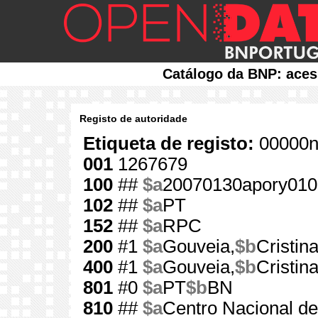
Catálogo da BNP: aces
Registo de autoridade
Etiqueta de registo:
00000n
001
1267679
100
##
$a
20070130apory010
102
##
$a
PT
152
##
$a
RPC
200
#1
$a
Gouveia,
$b
Cristina
400
#1
$a
Gouveia,
$b
Cristin
801
#0
$a
PT
$b
BN
810
##
$a
Centro Nacional 