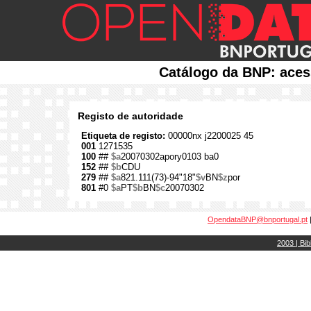
Catálogo da BNP: aces
Registo de autoridade
Etiqueta de registo:
00000nx j2200025 45
001
1271535
100
##
$a
20070302apory0103 ba0
152
##
$b
CDU
279
##
$a
821.111(73)-94"18"
$v
BN
$z
por
801
#0
$a
PT
$b
BN
$c
20070302
OpendataBNP@bnportugal.pt
2003 | Bib